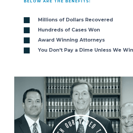
BELOW ARE THE BENEFITS:
Millions of Dollars Recovered
Hundreds of Cases Won
Award Winning Attorneys
You Don't Pay a Dime Unless We Wi
D
E
I
V
O
R
T
U
O
O